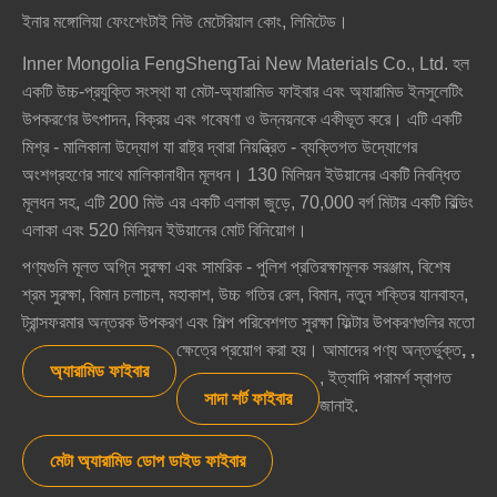
ইনার মঙ্গোলিয়া ফেংশেংটাই নিউ মেটেরিয়াল কোং, লিমিটেড।
Inner Mongolia FengShengTai New Materials Co., Ltd. হল
একটি উচ্চ-প্রযুক্তি সংস্থা যা মেটা-অ্যারামিড ফাইবার এবং অ্যারামিড ইনসুলেটিং
উপকরণের উৎপাদন, বিক্রয় এবং গবেষণা ও উন্নয়নকে একীভূত করে। এটি একটি
মিশ্র - মালিকানা উদ্যোগ যা রাষ্ট্র দ্বারা নিয়ন্ত্রিত - ব্যক্তিগত উদ্যোগের
অংশগ্রহণের সাথে মালিকানাধীন মূলধন। 130 মিলিয়ন ইউয়ানের একটি নিবন্ধিত
মূলধন সহ, এটি 200 মিউ এর একটি এলাকা জুড়ে, 70,000 বর্গ মিটার একটি বিল্ডিং
এলাকা এবং 520 মিলিয়ন ইউয়ানের মোট বিনিয়োগ।
পণ্যগুলি মূলত অগ্নি সুরক্ষা এবং সামরিক - পুলিশ প্রতিরক্ষামূলক সরঞ্জাম, বিশেষ
শ্রম সুরক্ষা, বিমান চলাচল, মহাকাশ, উচ্চ গতির রেল, বিমান, নতুন শক্তির যানবাহন,
ট্রান্সফরমার অন্তরক উপকরণ এবং শিল্প পরিবেশগত সুরক্ষা ফিল্টার উপকরণগুলির মতো
ক্ষেত্রে প্রয়োগ করা হয়। আমাদের পণ্য অন্তর্ভুক্ত
,
,
অ্যারামিড ফাইবার
, ইত্যাদি পরামর্শ স্বাগত
সাদা শর্ট ফাইবার
জানাই.
মেটা অ্যারামিড ডোপ ডাইড ফাইবার