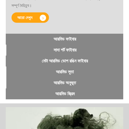
সম্পূর্ণ বৈচিত্র্য।
আরো দেখুন
আরমিড ফাইবার
সাদা শর্ট ফাইবার
মেটা আরমিড ডোপ রঙিন ফাইবার
আরমিড সুতা
আরমিড অনুভূত
আরমিড স্ক্রিম