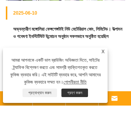
2025-06-10
অভ্যন্তরীণ মঙ্গোলিয়া ফেঙ্গশেঙ্গটাই নিউ মেটেরিয়াল কোং, লিমিটেড। উত্পাদন
ও গবেষণা ইনস্টিটিউট উন্মোচন অনুষ্ঠান সফলভাবে অনুষ্ঠিত হয়েছিল
টি
ভূমি
X
আমরা আপনাকে একটি ভাল ব্রাউজিং অভিজ্ঞতা দিতে, সাইটের
ট্র্যাফিক বিশ্লেষণ করতে এবং সামগ্রী ব্যক্তিগতকৃত করতে
কুকিজ ব্যবহার করি। এই সাইটটি ব্যবহার করে, আপনি আমাদের
কুকিজ ব্যবহারে সম্মত হন।
গোপনীয়তা নীতি
আরো দেখুন >
আরো
প্রত্যাখ্যান করুন
গ্রহণ করুন




পণ্য