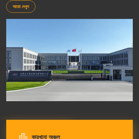
আরো দেখুন
কারখানা অঞ্চল