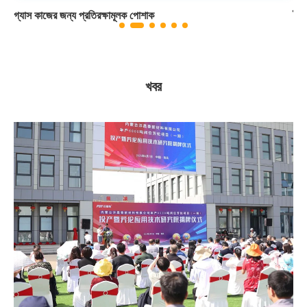
গ্যাস কাজের জন্য প্রতিরক্ষামূলক পোশাক
বৈদ
খবর