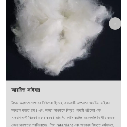
আরমিড ফাইবার
চীনের অন্যতম পেশাদার নির্মাতারা হিসাবে, এফএসটি আপনাকে আরমিড ফাইবার
সরবরাহ করতে চায়। এবং আমরা আপনাকে বিক্রয় পরবর্তী পরিষেবা এবং
সময়োপযোগী বিতরণ অফার করব। আরমিড ফাইবারগুলির অনেকগুলি বৈশিষ্ট্য রয়েছে
যেমন তাপমাত্রা প্রতিরোধের, শিখা retardant এবং অন্যান্য বিস্তৃত কর্মক্ষমতা,